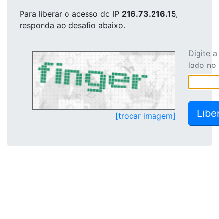
Para liberar o acesso
do IP
216.73.216.15
,
responda ao desafio abaixo.
Digite 
lado no
[trocar imagem]